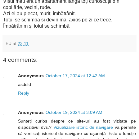
Visul meu era un apartament lângă toți cunoscuții din
copilărie, vecini, rude.
Azi ei au plecat, murit, îmbătrânit.
Totul se schimbă și devin mai axios pe zi ce trece.
Îmbătrânim și totul se schimbă
EU
at
23:11
4 comments:
Anonymous
October 17, 2024 at 12:42 AM
asdsfd
Reply
Anonymous
October 19, 2024 at 3:09 AM
Sunteți curios despre ce site-uri au fost vizitate pe
dispozitivul dvs.?
Vizualizare istoric de navigare
vă permite
să verificați istoricul de navigare cu ușurință. Este o funcție